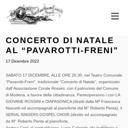
Vai
al
contenuto
CONCERTO DI NATALE
AL “PAVAROTTI-FRENI”
17 Dicembre 2022
SABATO 17 DICEMBRE, ALLE ORE 20,30, nel Teatro Comunale
“Pavarotti-Freni”, tradizionale “Concerto di Natale”, organizzato
dall’ Associazione Corale Rossini, con il patrocinio del Comune
di Modena, a favore della cittadinanza. Parteciperanno i cori LA
GIOVANE ROSSINI e DIAPASONICA (diretti dalla Mª Francesca
Nascetti ed accompagnati al pianoforte dal M° Roberto Penta), il
SERIAL SINGERS GOSPEL CHOIR (diretto ed accompagnato
da M° Roberto Penta al pianoforte,
Andrea Cerè al contrabbasso, Lucio Caliendo alla batteria e