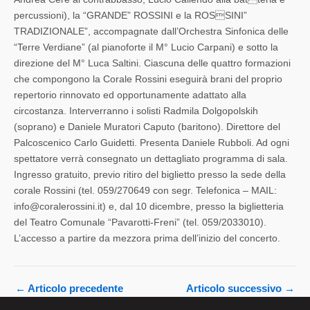
percussioni), la “GRANDE” ROSSINI e la ROSSINI”
TRADIZIONALE”, accompagnate dall’Orchestra Sinfonica delle
“Terre Verdiane” (al pianoforte il M° Lucio Carpani) e sotto la
direzione del M° Luca Saltini. Ciascuna delle quattro formazioni
che compongono la Corale Rossini eseguirà brani del proprio
repertorio rinnovato ed opportunamente adattato alla
circostanza. Interverranno i solisti Radmila Dolgopolskih
(soprano) e Daniele Muratori Caputo (baritono). Direttore del
Palcoscenico Carlo Guidetti. Presenta Daniele Rubboli. Ad ogni
spettatore verrà consegnato un dettagliato programma di sala.
Ingresso gratuito, previo ritiro del biglietto presso la sede della
corale Rossini (tel. 059/270649 con segr. Telefonica – MAIL:
info@coralerossini.it) e, dal 10 dicembre, presso la biglietteria
del Teatro Comunale “Pavarotti-Freni” (tel. 059/2033010).
L’accesso a partire da mezzora prima dell’inizio del concerto.
←
Articolo precedente
Articolo successivo
→